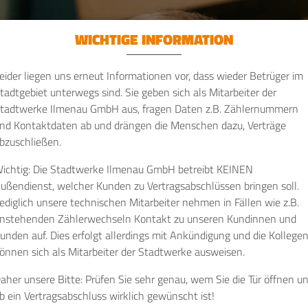
WICHTIGE INFORMATION
eider liegen uns erneut Informationen vor, dass wieder Betrüger im
tadtgebiet unterwegs sind. Sie geben sich als Mitarbeiter der
tadtwerke Ilmenau GmbH aus, fragen Daten z.B. Zählernummern
nd Kontaktdaten ab und drängen die Menschen dazu, Verträge
bzuschließen.
ichtig: Die Stadtwerke Ilmenau GmbH betreibt KEINEN
ußendienst, welcher Kunden zu Vertragsabschlüssen bringen soll.
ediglich unsere technischen Mitarbeiter nehmen in Fällen wie z.B.
nstehenden Zählerwechseln Kontakt zu unseren Kundinnen und
unden auf. Dies erfolgt allerdings mit Ankündigung und die Kollege
önnen sich als Mitarbeiter der Stadtwerke ausweisen.
aher unsere Bitte: Prüfen Sie sehr genau, wem Sie die Tür öffnen u
b ein Vertragsabschluss wirklich gewünscht ist!