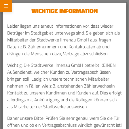
WICHTIGE INFORMATION
Leider liegen uns erneut Informationen vor, dass wieder
Betrüger im Stadtgebiet unterwegs sind. Sie geben sich als
Home
Service
Kundenportal
Mitarbeiter der Stadtwerke Ilmenau GmbH aus, fragen
Daten z.B. Zählernummern und Kontaktdaten ab und
drängen die Menschen dazu, Verträge abzuschließen.
Kundenportal
Wichtig: Die Stadtwerke Ilmenau GmbH betreibt KEINEN
Außendienst, welcher Kunden zu Vertragsabschlüssen
bringen soll. Lediglich unsere technischen Mitarbeiter
Wenn Sie
bereits von der Stadtwerke Ilmenau GmbH
nehmen in Fällen wie z.B. anstehenden Zählerwechseln
beliefert
werden, können Sie sich im Bestandskundenportal
Kontakt zu unseren Kundinnen und Kunden auf. Dies erfolgt
registrieren.
allerdings mit Ankündigung und die Kollegen können sich
als Mitarbeiter der Stadtwerke ausweisen.
Hier haben Sie die Möglichkeit einen Vertragswechsel in ein
Onlineprodukt vorzunehmen und Ihre Daten individuell zu
Daher unsere Bitte: Prüfen Sie sehr genau, wem Sie die Tür
verwalten.
öffnen und ob ein Vertragsabschluss wirklich gewünscht ist!