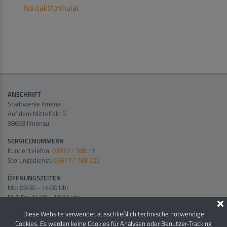
Kontaktformular
ANSCHRIFT
Stadtwerke Ilmenau
Auf dem Mittelfeld 5
98693 Ilmenau
SERVICENUMMERN
Kundentelefon:
03677 / 788 111
Störungsdienst:
03677 / 788 222
ÖFFNUNGSZEITEN
Mo: 09:00 - 14:00 Uhr
Di & Do: 14:00 - 17:00 Uhr
Mi & Fr: 09:00 - 12:00 Uhr
Diese Website verwendet ausschließlich technische notwendige
Cookies. Es werden keine Cookies für Analysen oder Benutzer-Tracking
NETZSEITE