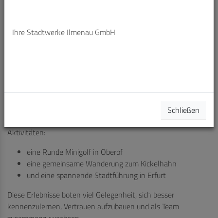
Dieses Austauschprogramm ermöglicht es jungen Menschen
im Thüga-Verbund, für eine Woche in ein anderes
Ihre Stadtwerke Ilmenau GmbH
Unternehmen hineinzuschnuppern. So konnten wir eine
Austausch-Auszubildende von der Harz Energie GmbH & Co.
KG in Ilmenau willkommen heißen.
Parallel dazu fand unsere Azubi-Kennenlernwoche statt – ein
besonderes Highlight zum Ausbildungsstart. Gemeinsam mit
den Auszubildenden, Ausbildern und unserer Geschäftsführerin
stand neben fachlichen Einblicken auch das Miteinander im
Schließen
Vordergrund. Auf dem Programm standen abwechslungsreiche
Aktivitäten:
eine Runde Minigolf in Oberof
eine gemeinsame Wanderung zum Kickelhahn
und eine spannende Stadtführung in Erfurt
Diese Erlebnisse boten viel Gelegenheit, sich besser
kennenzulernen, Vertrauen aufzubauen und als Team
zusammenzuwachsen.