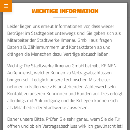
WICHTIGE INFORMATION
Leider liegen uns erneut Informationen vor, dass wieder
Betrüger im Stadtgebiet unterwegs sind. Sie geben sich als
Home
News & Aktionen
Mitarbeiter der Stadtwerke Ilmenau GmbH aus, fragen
Daten z.B. Zählernummern und Kontaktdaten ab und
drängen die Menschen dazu, Verträge abzuschließen.
27. August 2025
|
News
Wichtig: Die Stadtwerke Ilmenau GmbH betreibt KEINEN
Ein gelungener Start in
Außendienst, welcher Kunden zu Vertragsabschlüssen
bringen soll. Lediglich unsere technischen Mitarbeiter
die Ausbildung
nehmen in Fällen wie z.B. anstehenden Zählerwechseln
Kontakt zu unseren Kundinnen und Kunden auf. Dies erfolgt
allerdings mit Ankündigung und die Kollegen können sich
Die Stadtwerke Ilmenau GmbH haben in diesem Jahr nicht
als Mitarbeiter der Stadtwerke ausweisen.
nur mit einer Kennenlernwoche ihre neuen Auszubildenden
Daher unsere Bitte: Prüfen Sie sehr genau, wem Sie die Tür
begrüßt, sondern auch am Thüga-Programm „PlusDays“
öffnen und ob ein Vertragsabschluss wirklich gewünscht ist!
teilgenommen.