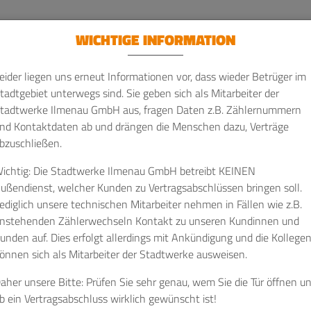
WICHTIGE INFORMATION
n
eider liegen uns erneut Informationen vor, dass wieder Betrüger im
tadtgebiet unterwegs sind. Sie geben sich als Mitarbeiter der
News
tadtwerke Ilmenau GmbH aus, fragen Daten z.B. Zählernummern
e ab 2026
nd Kontaktdaten ab und drängen die Menschen dazu, Verträge
bzuschließen.
ichtig: Die Stadtwerke Ilmenau GmbH betreibt KEINEN
ifikate ein festgelegter Preis. Ab 2026 werden die Emissionszerti
ußendienst, welcher Kunden zu Vertragsabschlüssen bringen soll.
mit eine neue Grundlage für die Preisbildung geschaffen.
ediglich unsere technischen Mitarbeiter nehmen in Fällen wie z.B.
nstehenden Zählerwechseln Kontakt zu unseren Kundinnen und
b gelten noch bis zum 31.12.2025 die im BEHG gesetzlich geregelte
unden auf. Dies erfolgt allerdings mit Ankündigung und die Kollege
ro, ab dem 01.01.2026 beginnt die sog. marktbasierte Versteigerung
önnen sich als Mitarbeiter der Stadtwerke ausweisen.
tifikate in einem Preiskorridor mit einem Mindestpreis (55 Euro p
stpreis (65 Euro pro nEHS-Zertifikat) auktioniert. Innerhalb dieser
aher unsere Bitte: Prüfen Sie sehr genau, wem Sie die Tür öffnen u
sich dann der Preis je nach Nachfrage am Markt bilden. Noch ist n
b ein Vertragsabschluss wirklich gewünscht ist!
uktionierung auf den Endkundenpreis auswirken wird. Lesen Sie ausf