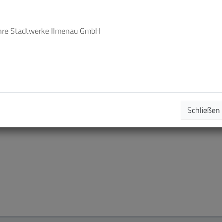
seren
Energiefakten
.
hre Stadtwerke Ilmenau GmbH
Schließen